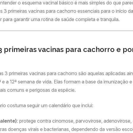
entender o esquema vacinal básico é mais simples do que parec
s 3 primeiras vacinas para cachorro essenciais para o início d
r para garantir uma rotina de saúde completa e tranquila.
3 primeiras vacinas para cachorro e po
s 3 primeiras vacinas para cachorro são aquelas aplicadas aind
ª e a 12ª semana de vida. Elas formam a base da imunização e
ais comuns e perigosas da espécie.
ário costuma seguir um calendário que inclui:
valente)
: protege contra cinomose, parvovirose, adenovirose,
tras doenças virais e bacterianas, dependendo da versão escol