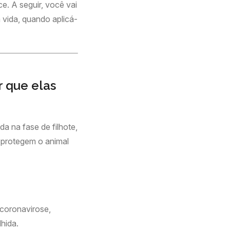
e. A seguir, você vai
a vida, quando aplicá-
r que elas
a na fase de filhote,
 protegem o animal
 coronavirose,
hida.