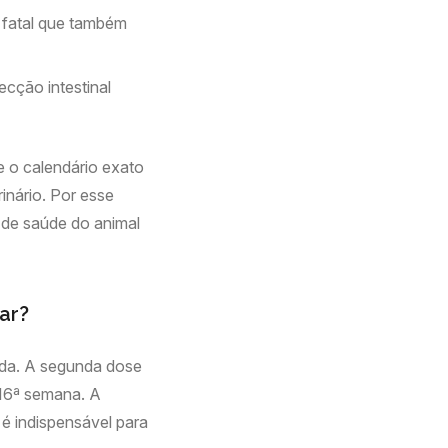
ça fatal que também
ecção intestinal
e o calendário exato
inário. Por esse
o de saúde do animal
ar?
vida. A segunda dose
à 16ª semana. A
 é indispensável para