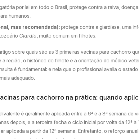
igatória por lei em todo o Brasil, protege contra a raiva, doen
ara humanos.
ional, mas recomendada)
: protege contra a giardíase, uma inf
tozoário
Giardia
, muito comum em filhotes.
artigo sobre quais são as 3 primeiras vacinas para cachorro qu
a região, o histórico do filhote e a orientação do médico veter
nsulta é fundamental: é nela que o profissional avalia o estad
 mais adequado.
vacinas para cachorro na prática: quando aplic
olivalente é geralmente aplicada entre a 6ª e a 8ª semana de 
as depois, e a terceira fecha o ciclo inicial por volta da 12ª 
er aplicada a partir da 12ª semana. Entretanto, o reforço anual