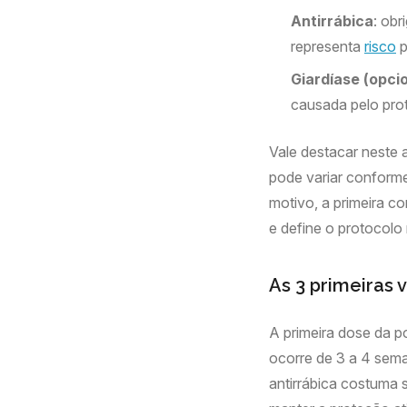
Antirrábica
: obr
representa
risco
p
Giardíase (opc
causada pelo pro
Vale destacar neste 
pode variar conforme 
motivo, a primeira co
e define o protocolo
As 3 primeiras 
A primeira dose da p
ocorre de 3 a 4 seman
antirrábica costuma s