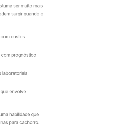
ostuma ser muito mais
podem surgir quando o
, com custos
o, com prognóstico
laboratoriais,
e que envolve
ma habilidade que
inas para cachorro.