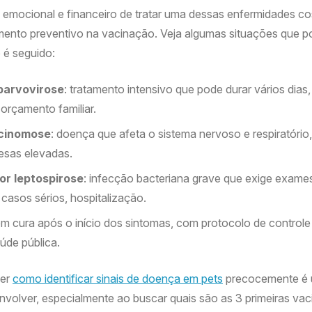
o emocional e financeiro de tratar uma dessas enfermidades c
imento preventivo na vacinação. Veja algumas situações que 
 é seguido:
parvovirose
: tratamento intensivo que pode durar vários dias
 orçamento familiar.
cinomose
: doença que afeta o sistema nervoso e respiratóri
esas elevadas.
or leptospirose
: infecção bacteriana grave que exige exames 
 casos sérios, hospitalização.
m cura após o início dos sintomas, com protocolo de control
úde pública.
ber
como identificar sinais de doença em pets
precocemente é u
nvolver, especialmente ao buscar quais são as 3 primeiras vac