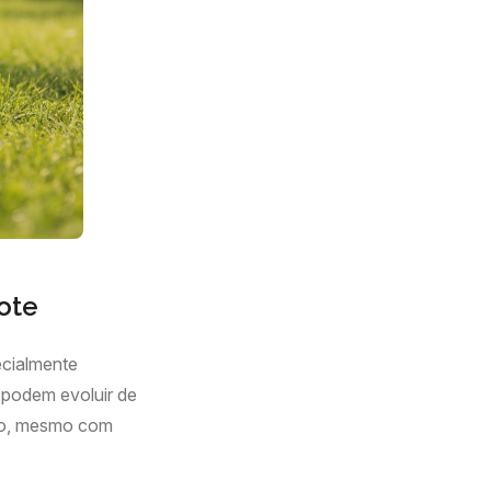
ote
ecialmente
 podem evoluir de
ito, mesmo com